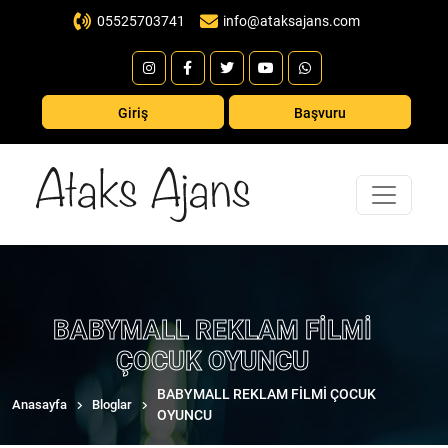
05525703741
info@ataksajans.com
Giriş
Başvuru
BABYMALL REKLAM FILMI
ÇOCUK OYUNCU
BABYMALL REKLAM FILMI ÇOCUK
Anasayfa
Bloglar
OYUNCU